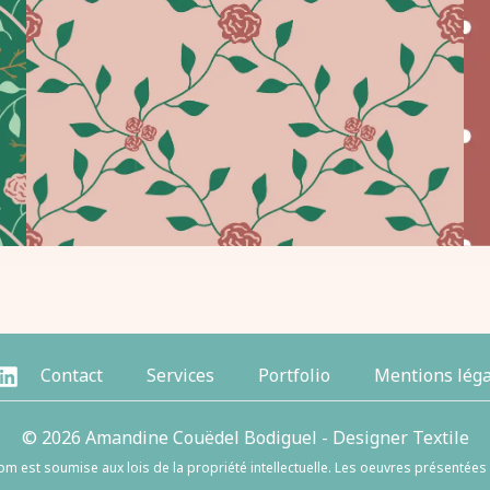
Contact
Services
Portfolio
Mentions léga
© 2026 Amandine Couëdel Bodiguel - Designer Textile
m est soumise aux lois de la propriété intellectuelle.
Les oeuvres présentées 