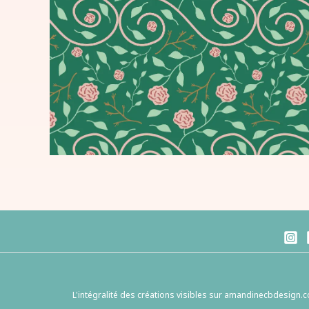
L'intégralité des créations visibles sur amandinecbdesign.co